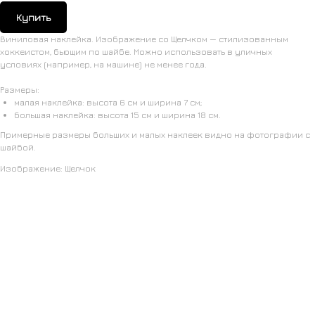
Купить
Виниловая наклейка. Изображение со Щелчком — стилизованным
хоккеистом, бьющим по шайбе. Можно использовать в уличных
условиях (например, на машине) не менее года.
Размеры:
малая наклейка: высота 6 см и ширина 7 см;
большая наклейка: высота 15 см и ширина 18 см.
Примерные размеры больших и малых наклеек видно на фотографии с
шайбой.
Изображение: Щелчок