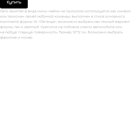
Купить
Авто-вымпел в виде мини-майки на присоске используется как символ
или талисман своей любимой команды, выполнен в стиле основного
комплекта формы ХК «Легенда», возможно выбрать как темный вариант
формы, так и светлый. Крепится на лобовое стекло автомобиля или
на любую гладкую поверхность. Размер 10*12 см. Возможно выбрать
фамилию и номер.